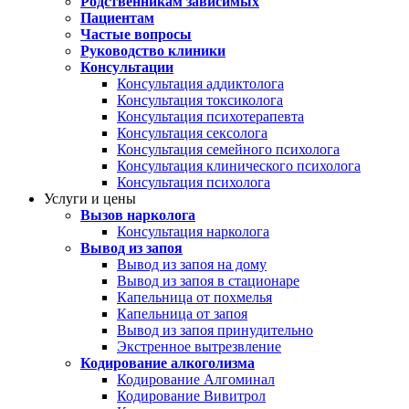
Родственникам зависимых
Пациентам
Частые вопросы
Руководство клиники
Консультации
Консультация аддиктолога
Консультация токсиколога
Консультация психотерапевта
Консультация сексолога
Консультация семейного психолога
Консультация клинического психолога
Консультация психолога
Услуги и цены
Вызов нарколога
Консультация нарколога
Вывод из запоя
Вывод из запоя на дому
Вывод из запоя в стационаре
Капельница от похмелья
Капельница от запоя
Вывод из запоя принудительно
Экстренное вытрезвление
Кодирование алкоголизма
Кодирование Алгоминал
Кодирование Вивитрол