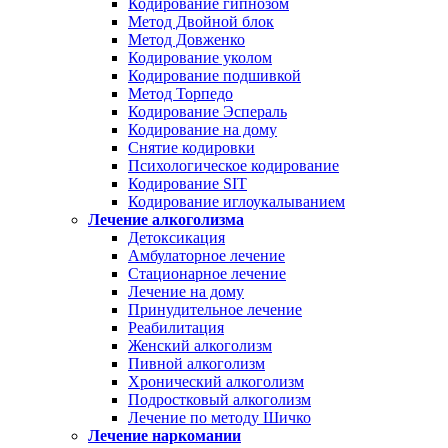
Кодирование гипнозом
Метод Двойной блок
Метод Довженко
Кодирование уколом
Кодирование подшивкой
Метод Торпедо
Кодирование Эспераль
Кодирование на дому
Снятие кодировки
Психологическое кодирование
Кодирование SIT
Кодирование иглоукалыванием
Лечение алкоголизма
Детоксикация
Амбулаторное лечение
Стационарное лечение
Лечение на дому
Принудительное лечение
Реабилитация
Женский алкоголизм
Пивной алкоголизм
Хронический алкоголизм
Подростковый алкоголизм
Лечение по методу Шичко
Лечение наркомании