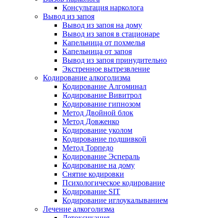
Консультация нарколога
Вывод из запоя
Вывод из запоя на дому
Вывод из запоя в стационаре
Капельница от похмелья
Капельница от запоя
Вывод из запоя принудительно
Экстренное вытрезвление
Кодирование алкоголизма
Кодирование Алгоминал
Кодирование Вивитрол
Кодирование гипнозом
Метод Двойной блок
Метод Довженко
Кодирование уколом
Кодирование подшивкой
Метод Торпедо
Кодирование Эспераль
Кодирование на дому
Снятие кодировки
Психологическое кодирование
Кодирование SIT
Кодирование иглоукалыванием
Лечение алкоголизма
Детоксикация