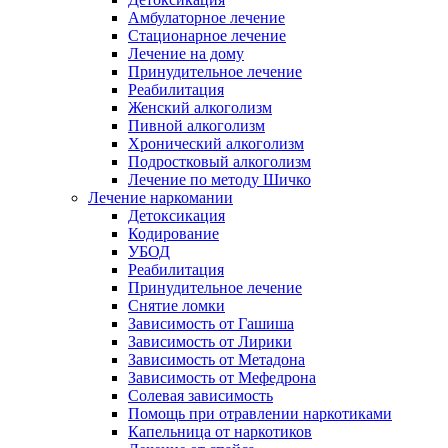
Амбулаторное лечение
Стационарное лечение
Лечение на дому
Принудительное лечение
Реабилитация
Женский алкоголизм
Пивной алкоголизм
Хронический алкоголизм
Подростковый алкоголизм
Лечение по методу Шичко
Лечение наркомании
Детоксикация
Кодирование
УБОД
Реабилитация
Принудительное лечение
Снятие ломки
Зависимость от Гашиша
Зависимость от Лирики
Зависимость от Метадона
Зависимость от Мефедрона
Солевая зависимость
Помощь при отравлении наркотиками
Капельница от наркотиков