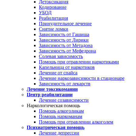
Детоксикация
Кодирование
УБОД
Реабилитация
Принудительное лечение
Снятие ломки
Зависимость от Гашиша
Зависимость от Лирики
Зависимость от Метадона
Зависимость от Мефедрона
Солевая зависимость
Помощь при отравлении наркотиками
Капельница от наркотиков
Лечение от спайса
Лечение наркозависимости в стационаре
Зависимость от лекарств
Лечение токсикомании
Центр реабилитации
Лечение созависимости
Наркологическая помощь
Помощь алкоголикам
Помощь наркоманам
Помощь при отравлении алкоголем
Психиатрическая помощь
Лечение депрессии