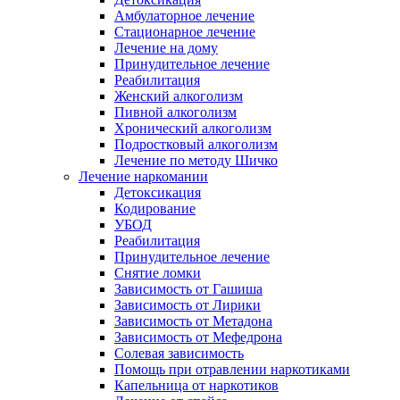
Амбулаторное лечение
Стационарное лечение
Лечение на дому
Принудительное лечение
Реабилитация
Женский алкоголизм
Пивной алкоголизм
Хронический алкоголизм
Подростковый алкоголизм
Лечение по методу Шичко
Лечение наркомании
Детоксикация
Кодирование
УБОД
Реабилитация
Принудительное лечение
Снятие ломки
Зависимость от Гашиша
Зависимость от Лирики
Зависимость от Метадона
Зависимость от Мефедрона
Солевая зависимость
Помощь при отравлении наркотиками
Капельница от наркотиков