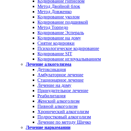
Кодирование гипнозом
Метод Двойной блок
Метод Довженко
Кодирование уколом
Кодирование подшивкой
Метод Торпедо
Кодирование Эспераль
Кодирование на дому
Снятие кодировки
Психологическое кодирование
Кодирование SIT
Кодирование иглоукалыванием
Лечение алкоголизма
Детоксикация
Амбулаторное лечение
Стационарное лечение
Лечение на дому
Принудительное лечение
Реабилитация
Женский алкоголизм
Пивной алкоголизм
Хронический алкоголизм
Подростковый алкоголизм
Лечение по методу Шичко
Лечение наркомании