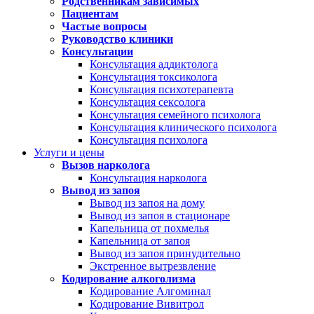
Родственникам зависимых
Пациентам
Частые вопросы
Руководство клиники
Консультации
Консультация аддиктолога
Консультация токсиколога
Консультация психотерапевта
Консультация сексолога
Консультация семейного психолога
Консультация клинического психолога
Консультация психолога
Услуги и цены
Вызов нарколога
Консультация нарколога
Вывод из запоя
Вывод из запоя на дому
Вывод из запоя в стационаре
Капельница от похмелья
Капельница от запоя
Вывод из запоя принудительно
Экстренное вытрезвление
Кодирование алкоголизма
Кодирование Алгоминал
Кодирование Вивитрол