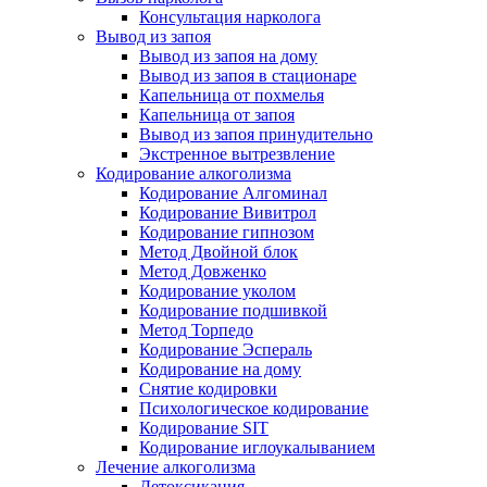
Консультация нарколога
Вывод из запоя
Вывод из запоя на дому
Вывод из запоя в стационаре
Капельница от похмелья
Капельница от запоя
Вывод из запоя принудительно
Экстренное вытрезвление
Кодирование алкоголизма
Кодирование Алгоминал
Кодирование Вивитрол
Кодирование гипнозом
Метод Двойной блок
Метод Довженко
Кодирование уколом
Кодирование подшивкой
Метод Торпедо
Кодирование Эспераль
Кодирование на дому
Снятие кодировки
Психологическое кодирование
Кодирование SIT
Кодирование иглоукалыванием
Лечение алкоголизма
Детоксикация