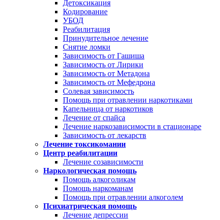
Детоксикация
Кодирование
УБОД
Реабилитация
Принудительное лечение
Снятие ломки
Зависимость от Гашиша
Зависимость от Лирики
Зависимость от Метадона
Зависимость от Мефедрона
Солевая зависимость
Помощь при отравлении наркотиками
Капельница от наркотиков
Лечение от спайса
Лечение наркозависимости в стационаре
Зависимость от лекарств
Лечение токсикомании
Центр реабилитации
Лечение созависимости
Наркологическая помощь
Помощь алкоголикам
Помощь наркоманам
Помощь при отравлении алкоголем
Психиатрическая помощь
Лечение депрессии