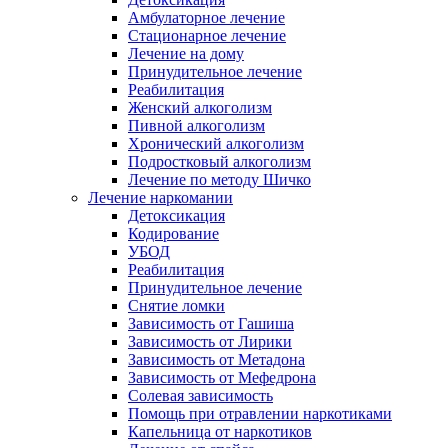
Амбулаторное лечение
Стационарное лечение
Лечение на дому
Принудительное лечение
Реабилитация
Женский алкоголизм
Пивной алкоголизм
Хронический алкоголизм
Подростковый алкоголизм
Лечение по методу Шичко
Лечение наркомании
Детоксикация
Кодирование
УБОД
Реабилитация
Принудительное лечение
Снятие ломки
Зависимость от Гашиша
Зависимость от Лирики
Зависимость от Метадона
Зависимость от Мефедрона
Солевая зависимость
Помощь при отравлении наркотиками
Капельница от наркотиков