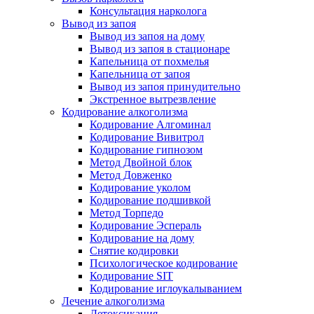
Консультация нарколога
Вывод из запоя
Вывод из запоя на дому
Вывод из запоя в стационаре
Капельница от похмелья
Капельница от запоя
Вывод из запоя принудительно
Экстренное вытрезвление
Кодирование алкоголизма
Кодирование Алгоминал
Кодирование Вивитрол
Кодирование гипнозом
Метод Двойной блок
Метод Довженко
Кодирование уколом
Кодирование подшивкой
Метод Торпедо
Кодирование Эспераль
Кодирование на дому
Снятие кодировки
Психологическое кодирование
Кодирование SIT
Кодирование иглоукалыванием
Лечение алкоголизма
Детоксикация