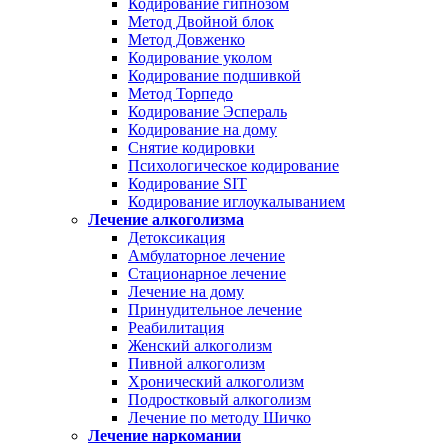
Кодирование гипнозом
Метод Двойной блок
Метод Довженко
Кодирование уколом
Кодирование подшивкой
Метод Торпедо
Кодирование Эспераль
Кодирование на дому
Снятие кодировки
Психологическое кодирование
Кодирование SIT
Кодирование иглоукалыванием
Лечение алкоголизма
Детоксикация
Амбулаторное лечение
Стационарное лечение
Лечение на дому
Принудительное лечение
Реабилитация
Женский алкоголизм
Пивной алкоголизм
Хронический алкоголизм
Подростковый алкоголизм
Лечение по методу Шичко
Лечение наркомании