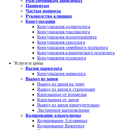
Родственникам зависимых
Пациентам
Частые вопросы
Руководство клиники
Консультации
Консультация аддиктолога
Консультация токсиколога
Консультация психотерапевта
Консультация сексолога
Консультация семейного психолога
Консультация клинического психолога
Консультация психолога
Услуги и цены
Вызов нарколога
Консультация нарколога
Вывод из запоя
Вывод из запоя на дому
Вывод из запоя в стационаре
Капельница от похмелья
Капельница от запоя
Вывод из запоя принудительно
Экстренное вытрезвление
Кодирование алкоголизма
Кодирование Алгоминал
Кодирование Вивитрол