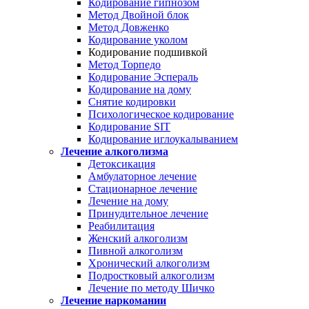
Кодирование гипнозом
Метод Двойной блок
Метод Довженко
Кодирование уколом
Кодирование подшивкой
Метод Торпедо
Кодирование Эспераль
Кодирование на дому
Снятие кодировки
Психологическое кодирование
Кодирование SIT
Кодирование иглоукалыванием
Лечение алкоголизма
Детоксикация
Амбулаторное лечение
Стационарное лечение
Лечение на дому
Принудительное лечение
Реабилитация
Женский алкоголизм
Пивной алкоголизм
Хронический алкоголизм
Подростковый алкоголизм
Лечение по методу Шичко
Лечение наркомании