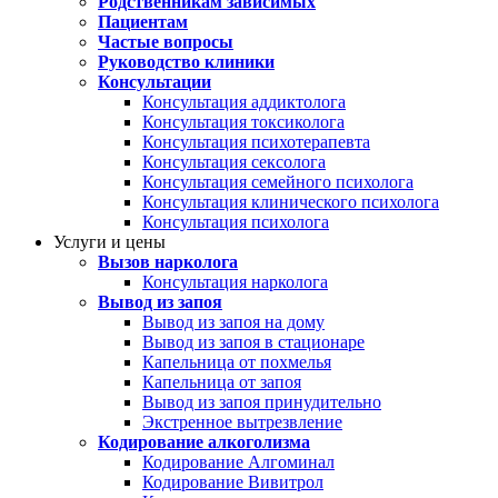
Родственникам зависимых
Пациентам
Частые вопросы
Руководство клиники
Консультации
Консультация аддиктолога
Консультация токсиколога
Консультация психотерапевта
Консультация сексолога
Консультация семейного психолога
Консультация клинического психолога
Консультация психолога
Услуги и цены
Вызов нарколога
Консультация нарколога
Вывод из запоя
Вывод из запоя на дому
Вывод из запоя в стационаре
Капельница от похмелья
Капельница от запоя
Вывод из запоя принудительно
Экстренное вытрезвление
Кодирование алкоголизма
Кодирование Алгоминал
Кодирование Вивитрол