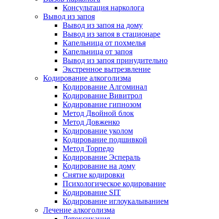
Консультация нарколога
Вывод из запоя
Вывод из запоя на дому
Вывод из запоя в стационаре
Капельница от похмелья
Капельница от запоя
Вывод из запоя принудительно
Экстренное вытрезвление
Кодирование алкоголизма
Кодирование Алгоминал
Кодирование Вивитрол
Кодирование гипнозом
Метод Двойной блок
Метод Довженко
Кодирование уколом
Кодирование подшивкой
Метод Торпедо
Кодирование Эспераль
Кодирование на дому
Снятие кодировки
Психологическое кодирование
Кодирование SIT
Кодирование иглоукалыванием
Лечение алкоголизма
Детоксикация