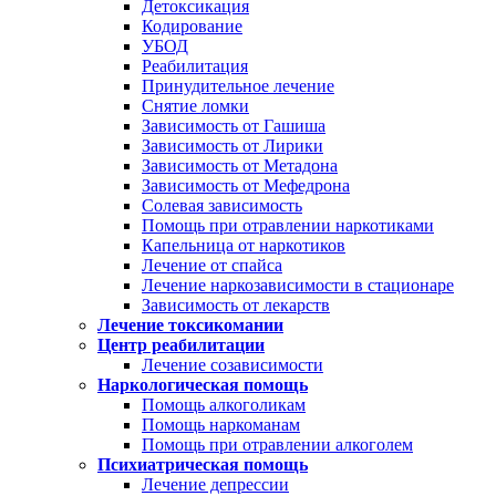
Детоксикация
Кодирование
УБОД
Реабилитация
Принудительное лечение
Снятие ломки
Зависимость от Гашиша
Зависимость от Лирики
Зависимость от Метадона
Зависимость от Мефедрона
Солевая зависимость
Помощь при отравлении наркотиками
Капельница от наркотиков
Лечение от спайса
Лечение наркозависимости в стационаре
Зависимость от лекарств
Лечение токсикомании
Центр реабилитации
Лечение созависимости
Наркологическая помощь
Помощь алкоголикам
Помощь наркоманам
Помощь при отравлении алкоголем
Психиатрическая помощь
Лечение депрессии