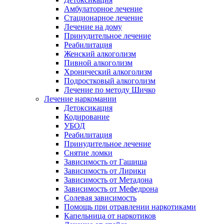
Амбулаторное лечение
Стационарное лечение
Лечение на дому
Принудительное лечение
Реабилитация
Женский алкоголизм
Пивной алкоголизм
Хронический алкоголизм
Подростковый алкоголизм
Лечение по методу Шичко
Лечение наркомании
Детоксикация
Кодирование
УБОД
Реабилитация
Принудительное лечение
Снятие ломки
Зависимость от Гашиша
Зависимость от Лирики
Зависимость от Метадона
Зависимость от Мефедрона
Солевая зависимость
Помощь при отравлении наркотиками
Капельница от наркотиков