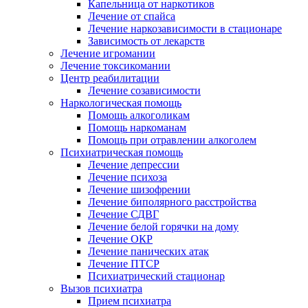
Капельница от наркотиков
Лечение от спайса
Лечение наркозависимости в стационаре
Зависимость от лекарств
Лечение игромании
Лечение токсикомании
Центр реабилитации
Лечение созависимости
Наркологическая помощь
Помощь алкоголикам
Помощь наркоманам
Помощь при отравлении алкоголем
Психиатрическая помощь
Лечение депрессии
Лечение психоза
Лечение шизофрении
Лечение биполярного расстройства
Лечение СДВГ
Лечение белой горячки на дому
Лечение ОКР
Лечение панических атак
Лечение ПТСР
Психиатрический стационар
Вызов психиатра
Прием психиатра