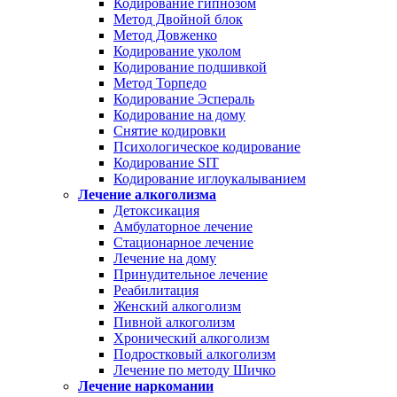
Кодирование гипнозом
Метод Двойной блок
Метод Довженко
Кодирование уколом
Кодирование подшивкой
Метод Торпедо
Кодирование Эспераль
Кодирование на дому
Снятие кодировки
Психологическое кодирование
Кодирование SIT
Кодирование иглоукалыванием
Лечение алкоголизма
Детоксикация
Амбулаторное лечение
Стационарное лечение
Лечение на дому
Принудительное лечение
Реабилитация
Женский алкоголизм
Пивной алкоголизм
Хронический алкоголизм
Подростковый алкоголизм
Лечение по методу Шичко
Лечение наркомании