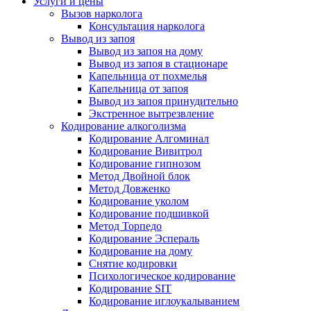
Услуги и цены
Вызов нарколога
Консультация нарколога
Вывод из запоя
Вывод из запоя на дому
Вывод из запоя в стационаре
Капельница от похмелья
Капельница от запоя
Вывод из запоя принудительно
Экстренное вытрезвление
Кодирование алкоголизма
Кодирование Алгоминал
Кодирование Вивитрол
Кодирование гипнозом
Метод Двойной блок
Метод Довженко
Кодирование уколом
Кодирование подшивкой
Метод Торпедо
Кодирование Эспераль
Кодирование на дому
Снятие кодировки
Психологическое кодирование
Кодирование SIT
Кодирование иглоукалыванием