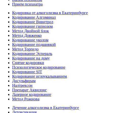
Прием психиатра
Кодировка от алкоголизма в Екатеринбурге
Кодирование Алгоминал
Кодирование Вивитрол
Кодирование гипнозом
Метод Двойной блок
Метод Довженко
Кодирование уколом
Кодирование подшивкой
Метод Торпедо
Кодирование Эспераль
Кодирование на дому
Снятие кодировки
Психологическое кодирование
Кодирование SIT
Кодирование иглоукалыванием
Дисульфирам
Налтрексон
Препарат Аквилонг
Лазерное кодирование
Метод Рожнова
Лечение алкоголизма в Екатеринбурге
Детоксикация